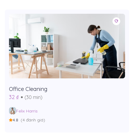
Office Cleaning
32 ₫
(30 min)
Felix Harris
4.8
(4 đánh giá)