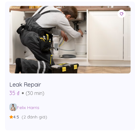
Leak Repair
35 ₫
(30 min)
Felix Harris
4.5
(2 đánh giá)