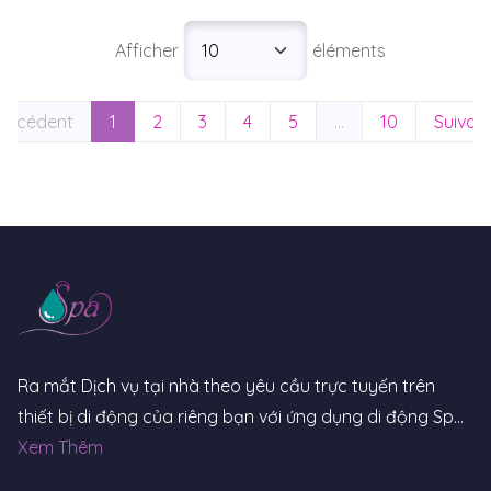
Afficher
éléments
récédent
1
2
3
4
5
…
10
Suivan
Ra mắt Dịch vụ tại nhà theo yêu cầu trực tuyến trên
thiết bị di động của riêng bạn với ứng dụng di động Spa
Online. Các mẫu tùy chỉnh của ứng dụng tuyệt vời này
Xem Thêm
có thể nhanh chóng cho phép các nhà phát triển thiết