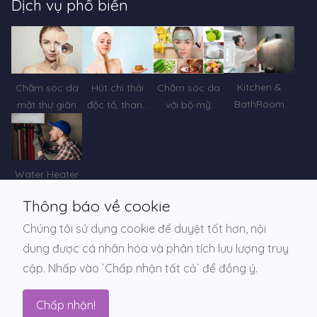
Dịch vụ phổ biến
Nhiều ngôn ngữ/RTL. Ứng dụng có thể tùy chỉnh, sẵn
sàng sử dụng này đi kèm với hỗ trợ chủ đề sáng và tối
cũng như thông báo đẩy để tương tác với khách hàng
theo cách tương tác hơn.
Kitchen &
Chăm sóc da
Hút chì thải
Chăm sóc da
BathRoom
mặt thư giãn
độc tố, thanh
với bộ mỹ
Deep Cleaning
tẩy làn da
phẩm Pháp
Leclub
Water Heater
Installation
Thông báo về cookie
Chúng tôi sử dụng cookie để duyệt tốt hơn, nội
dung được cá nhân hóa và phân tích lưu lượng truy
© 2024 All Rights Reserved by IT Vietnam
cập. Nhấp vào `Chấp nhận tất cả` để đồng ý.
Terms & Conditions
Chính sách bảo mật
Trợ giúp
Chính sách hoàn tiền
Yêu cầu xóa dữ liệu
Chấp nhận!
Hướng dẫn thanh toán VNPAY